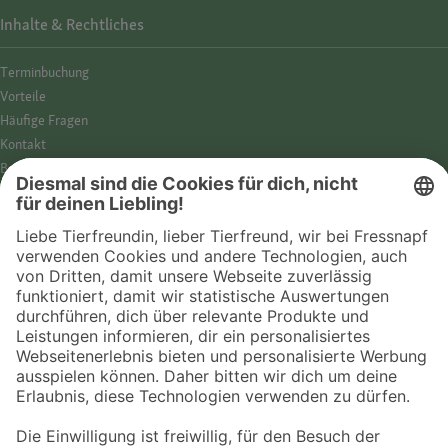
Inhalte & Rechtliches
Termin­buchung
Vorteile
Häufige Fragen
Kontakt
Barrierefreiheit
Impressum
Datenschutz­hinweise
Cookies
AGB
Entdecke Fressnapf
Tierversicherung
GPS-Tracker
Fressnapf Salon
Online-Shop