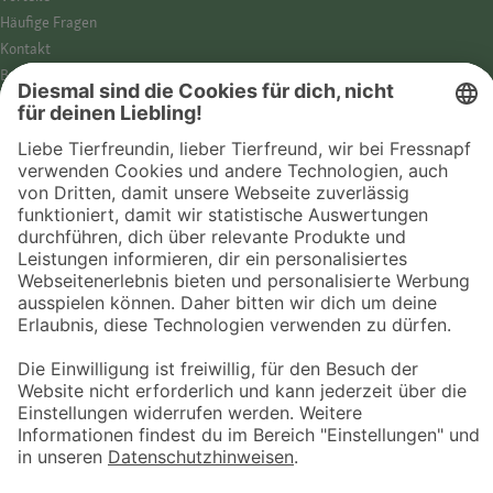
Häufige Fragen
Kontakt
Barrierefreiheit
Impressum
Datenschutz­hinweise
Cookies
AGB
Entdecke Fressnapf
Tierversicherung
GPS-Tracker
Fressnapf Salon
Online-Shop
© 2026 Fressnapf Tiernahrungs GmbH
Westpreußenstraße 32-38
47809 Krefeld