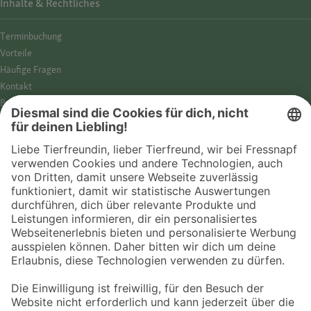
Inhalte & Rechtliches
Termin­buchung
Vorteile
Häufige Fragen
Kontakt
Barrierefreiheit
Impressum
Datenschutz­hinweise
Cookies
AGB
Entdecke Fressnapf
Tierversicherung
GPS-Tracker
Fressnapf Salon
Online-Shop