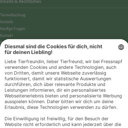
Inhalte & Rechtliches
Termin­buchung
Vorteile
Häufige Fragen
Kontakt
Barrierefreiheit
Impressum
Datenschutz­hinweise
Cookies
AGB
Entdecke Fressnapf
Tierversicherung
GPS-Tracker
Fressnapf Salon
Online-Shop