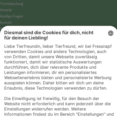
Termin­buchung
Vorteile
Häufige Fragen
Kontakt
Barrierefreiheit
Impressum
Datenschutz­hinweise
Cookies
AGB
Entdecke Fressnapf
Tierversicherung
GPS-Tracker
Fressnapf Salon
Online-Shop
© 2026 Fressnapf Tiernahrungs GmbH
Westpreußenstraße 32-38