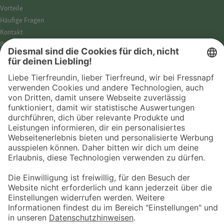
Vorteile
Häufige Fragen
Kontakt
Barrierefreiheit
Impressum
Datenschutz­hinweise
Cookies
AGB
Entdecke Fressnapf
Tierversicherung
GPS-Tracker
Fressnapf Salon
Online-Shop
© 2026 Fressnapf Tiernahrungs GmbH
Westpreußenstraße 32-38
47809 Krefeld