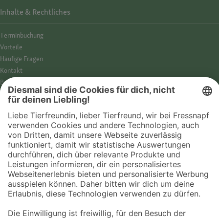
Inhalte & Rechtliches
Termin­buchung
Vorteile
Häufige Fragen
Kontakt
Barrierefreiheit
Impressum
Datenschutz­hinweise
Cookies
AGB
Entdecke Fressnapf
Tierversicherung
GPS-Tracker
Fressnapf Salon
Online-Shop