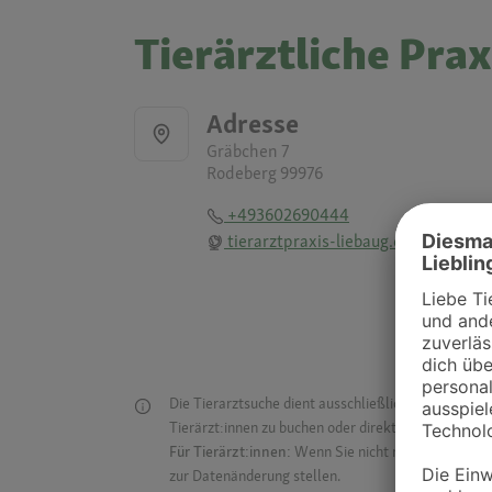
Tierärztliche Pra
Adresse
Gräbchen 7
Rodeberg 99976
+493602690444
tierarztpraxis-liebaug.de
Die Tierarztsuche dient ausschließlich dazu, Tierar
Tierärzt:innen zu buchen oder direkt mit ihnen in Kon
Für Tierärzt:innen:
Wenn Sie nicht mehr auf der Dr
zur Datenänderung stellen.