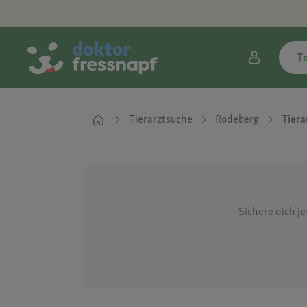
T
Tierarztsuche
Rodeberg
Tierä
Sichere dich j