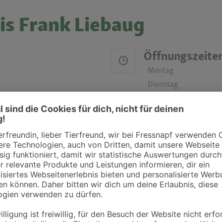
xis Frank Liebaug
Öffnungszeite
Montag
Dienstag
Mittwoch
Donnerstag
Freitag
Samstag
Sonntag
ztpraxen und Kliniken in deiner Nähe übersichtlich anzuzeigen. Über Dr. Fressnap
takt zu treten. Bitte wende dich hierfür direkt an die jeweilige Praxis oder Klin
. Fressnapf Tierarztsuche als Praxis gelistet werden oder Ihre Daten ändern 