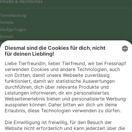
Inhalte & Rechtliches
Termin­buchung
Vorteile
Häufige Fragen
Kontakt
Barrierefreiheit
Impressum
Datenschutz­hinweise
Cookies
AGB
Entdecke Fressnapf
Tierversicherung
GPS-Tracker
Fressnapf Salon
Online-Shop