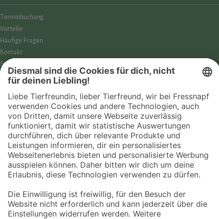
Termin­buchung
Vorteile
Häufige Fragen
Kontakt
Barrierefreiheit
Impressum
Datenschutz­hinweise
Cookies
AGB
Entdecke Fressnapf
Tierversicherung
GPS-Tracker
Fressnapf Salon
Online-Shop
© 2026 Fressnapf Tiernahrungs GmbH