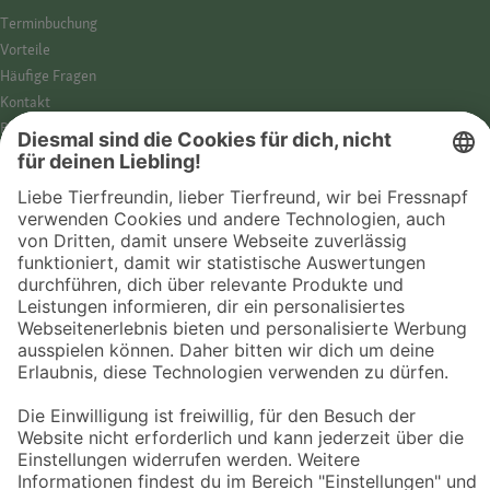
Termin­buchung
Vorteile
Häufige Fragen
Kontakt
Barrierefreiheit
Impressum
Datenschutz­hinweise
Cookies
AGB
Entdecke Fressnapf
Tierversicherung
GPS-Tracker
Fressnapf Salon
Online-Shop
© 2026 Fressnapf Tiernahrungs GmbH
Westpreußenstraße 32-38