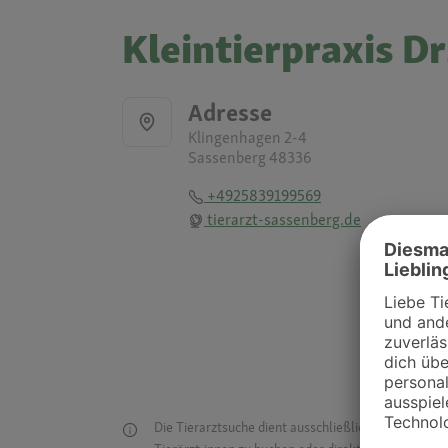
Kleintierpraxis Dr
Adresse
Klingenhagen 2-4
Sassenberg 48336
+4925839199569
tierarzt-sassenberg.de
Die Tierarztsuche dient ausschließlich dazu, Tierar