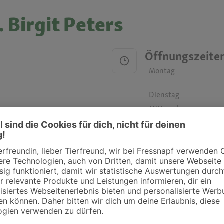
. Birgit Peters
Öffnungszeite
Montag
Dienstag
Mittwoch
Donnerstag
Freitag
Samstag
Sonntag
ztpraxen und Kliniken in deiner Nähe übersichtlich anzuzeigen. Über Dr. Fressnap