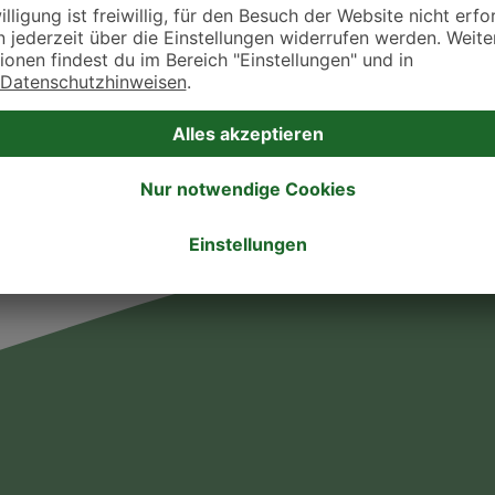
takt zu treten. Bitte wende dich hierfür direkt an die jeweilige Praxis oder Klin
. Fressnapf Tierarztsuche als Praxis gelistet werden oder Ihre Daten ändern 