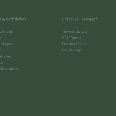
e & Rechtliches
Entdecke Fressnapf
­buchung
Tierversicherung
e
GPS-Tracker
e Fragen
Fressnapf Salon
t
Online-Shop
efreiheit
sum
hutz­hinweise
s