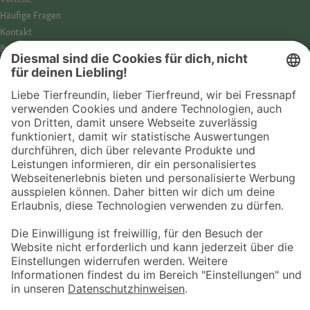
Häufige Fragen
Kontakt
Barrierefreiheit
Impressum
Datenschutz­hinweise
Cookies
AGB
Entdecke Fressnapf
Tierversicherung
GPS-Tracker
Fressnapf Salon
Online-Shop
© 2026 Fressnapf Tiernahrungs GmbH
Westpreußenstraße 32-38
47809 Krefeld