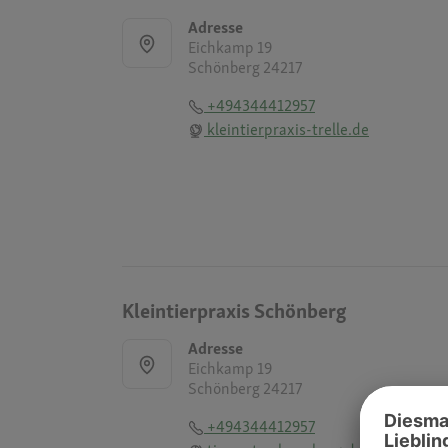
Adresse
Eichkamp 19
Schönberg 24217
+494344412957
kleintierpraxis-trelle.de
Kleintierpraxis Schönberg
Adresse
Eichkamp 19
Schönberg 24217
+494344412957