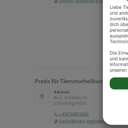
tierarzt-schoenberg.de
Praxis für Tiernaturheilkunde Marlen
Adresse
An d. Scheiben 51
Schönberg 94513
+491716922656
tierheilpraxis-egginger.de