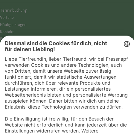
Termin­buchung
Vorteile
Häufige Fragen
Kontakt
Barrierefreiheit
Impressum
Datenschutz­hinweise
Cookies
AGB
Entdecke Fressnapf
Tierversicherung
GPS-Tracker
Fressnapf Salon
Online-Shop
© 2026 Fressnapf Tiernahrungs GmbH