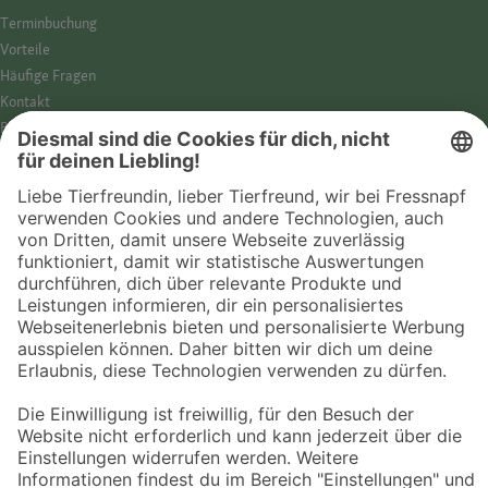
Termin­buchung
Vorteile
Häufige Fragen
Kontakt
Barrierefreiheit
Impressum
Datenschutz­hinweise
Cookies
AGB
Entdecke Fressnapf
Tierversicherung
GPS-Tracker
Fressnapf Salon
Online-Shop
© 2026 Fressnapf Tiernahrungs GmbH
Westpreußenstraße 32-38