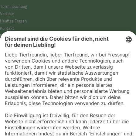
Termin­buchung
Vorteile
Häufige Fragen
Kontakt
Barrierefreiheit
Impressum
Datenschutz­hinweise
Cookies
AGB
Entdecke Fressnapf
Tierversicherung
GPS-Tracker
Fressnapf Salon
Online-Shop
© 2026 Fressnapf Tiernahrungs GmbH
Westpreußenstraße 32-38