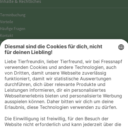
Inhalte & Rechtliches
Termin­buchung
Vorteile
Häufige Fragen
Kontakt
Barrierefreiheit
Impressum
Datenschutz­hinweise
Cookies
AGB
Entdecke Fressnapf
Tierversicherung
GPS-Tracker
Fressnapf Salon
Online-Shop