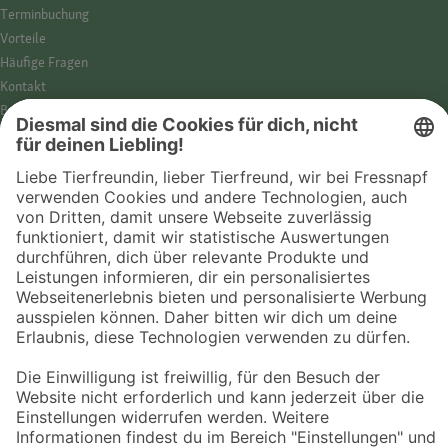
Termin­buchung
Vorteile
Häufige Fragen
Kontakt
Barrierefreiheit
Impressum
Datenschutz­hinweise
Cookies
AGB
Entdecke Fressnapf
Tierversicherung
GPS-Tracker
Fressnapf Salon
Online-Shop
© 2026 Fressnapf Tiernahrungs GmbH
Westpreußenstraße 32-38