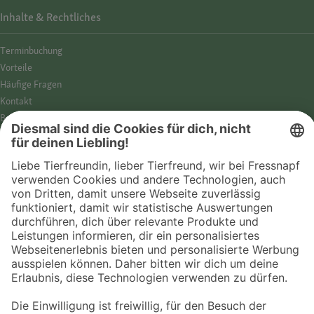
Inhalte & Rechtliches
Termin­buchung
Vorteile
Häufige Fragen
Kontakt
Barrierefreiheit
Impressum
Datenschutz­hinweise
Cookies
AGB
Entdecke Fressnapf
Tierversicherung
GPS-Tracker
Fressnapf Salon
Online-Shop