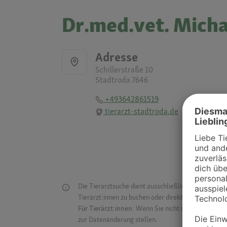
Dr.med.vet. Micha
Adresse
Schillerstraße 10
Stadtroda 7646
+493642861519
tierarzt-stadtroda.de
Die Tierarztsuche dient ausschließlich dazu, Tierar
Tierärzt:innen zu buchen oder direkt mit ihnen in Kon
Für Tierärzt:innen:
Wenn Sie nicht mehr auf der Dr
zur Datenänderung stellen.