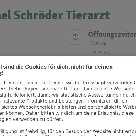
el Schröder Tierarzt
Öffnungszeite
Montag
Dienstag
Mittwoch
Donnerstag
Freitag
Samstag
Sonntag
ztpraxen und Kliniken in deiner Nähe übersichtlich anzuzeigen. Über Dr. Fressnap
takt zu treten. Bitte wende dich hierfür direkt an die jeweilige Praxis oder Klin
. Fressnapf Tierarztsuche als Praxis gelistet werden oder Ihre Daten ändern 