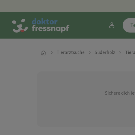
T
Tierarztsuche
Süderholz
Tier
Sichere dich j