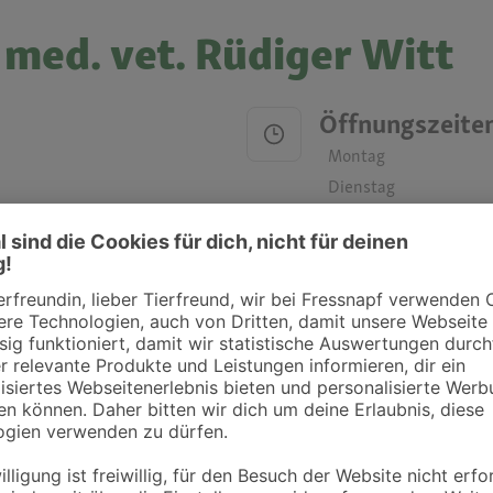
 med. vet. Rüdiger Witt
Öffnungszeite
Montag
Dienstag
Mittwoch
Donnerstag
Freitag
Samstag
Sonntag
ztpraxen und Kliniken in deiner Nähe übersichtlich anzuzeigen. Über Dr. Fressnap
takt zu treten. Bitte wende dich hierfür direkt an die jeweilige Praxis oder Klin
. Fressnapf Tierarztsuche als Praxis gelistet werden oder Ihre Daten ändern 