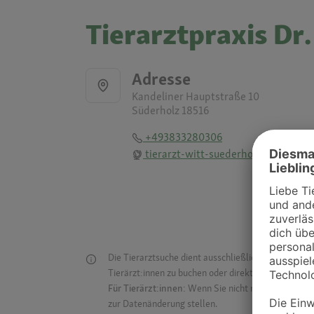
Tierarztpraxis Dr.
Adresse
Kandeliner Hauptstraße 10
Süderholz 18516
+493833280306
tierarzt-witt-suederholz.de
Die Tierarztsuche dient ausschließlich dazu, Tierar
Tierärzt:innen zu buchen oder direkt mit ihnen in Kon
Für Tierärzt:innen:
Wenn Sie nicht mehr auf der Dr
zur Datenänderung stellen.