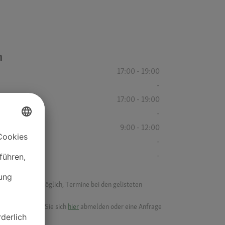
n
17:00 - 19:00
-
17:00 - 19:00
-
9:00 - 12:00
-
-
f ist es nicht möglich, Termine bei den gelisteten
ik.
möchten, können Sie sich
hier
abmelden oder eine Anfrage