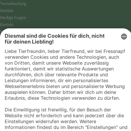
Termin­buchung
Vorteile
Häufige Fragen
Kontakt
Barrierefreiheit
Impressum
Datenschutz­hinweise
Cookies
AGB
Entdecke Fressnapf
Tierversicherung
GPS-Tracker
Fressnapf Salon
Online-Shop
© 2026 Fressnapf Tiernahrungs GmbH
Westpreußenstraße 32-38