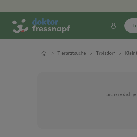
T
Tierarztsuche
Troisdorf
Klein
Sichere dich j