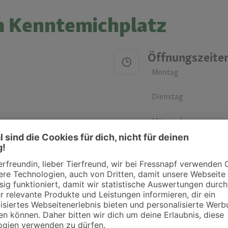
am Kenntemichplatz
Öffnungszeite
Montag
Dienstag
Mittwoch
Donnerstag
Freitag
Samstag
Sonntag