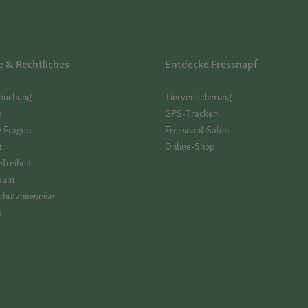
e & Rechtliches
Entdecke Fressnapf
­buchung
Tierversicherung
e
GPS-Tracker
e Fragen
Fressnapf Salon
t
Online-Shop
efreiheit
sum
hutz­hinweise
s