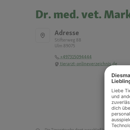
Dr. med. vet. Mar
Adresse
Stifterweg 88
Ulm 89075
+497315094444
tierarzt-onlineverzeichnis.de
Die Tierarztsuche dient ausschließlich dazu, Tierar