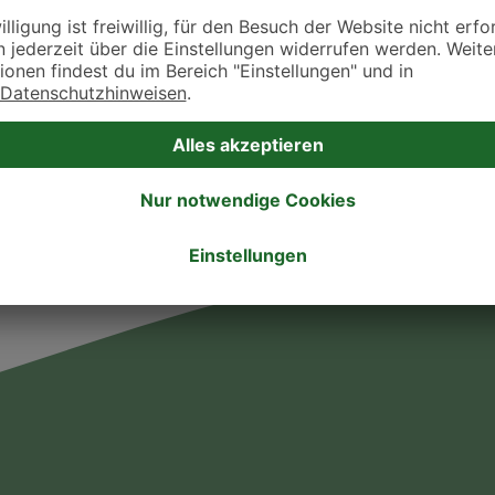
takt zu treten. Bitte wende dich hierfür direkt an die jeweilige Praxis oder Klin
. Fressnapf Tierarztsuche als Praxis gelistet werden oder Ihre Daten ändern 