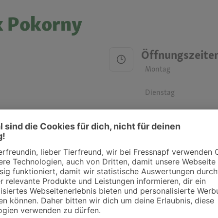
k Pokorny
Öffnungszeite
Montag
Dienstag
Mittwoch
Donnerstag
Freitag
Samstag
Sonntag
ztpraxen und Kliniken in deiner Nähe übersichtlich anzuzeigen. Über Dr. Fressnap