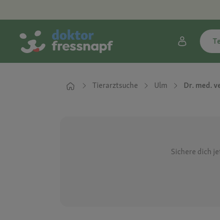
T
Tierarztsuche
Ulm
Dr. med. v
Sichere dich j