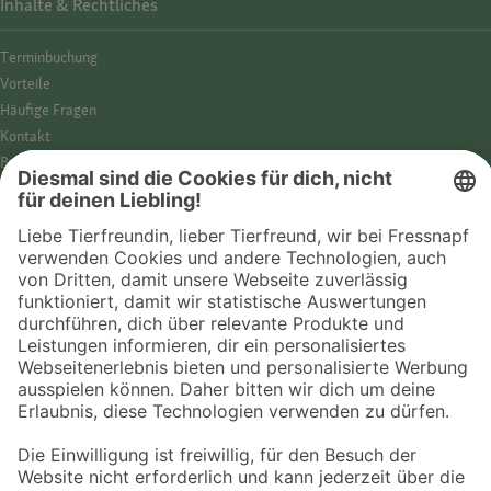
Inhalte & Rechtliches
Termin­buchung
Vorteile
Häufige Fragen
Kontakt
Barrierefreiheit
Impressum
Datenschutz­hinweise
Cookies
AGB
Entdecke Fressnapf
Tierversicherung
GPS-Tracker
Fressnapf Salon
Online-Shop