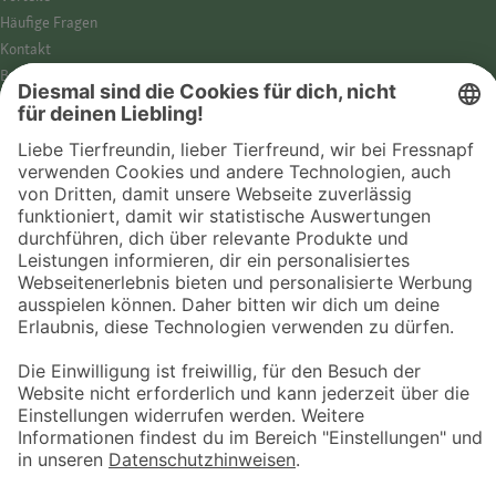
Häufige Fragen
Kontakt
Barrierefreiheit
Impressum
Datenschutz­hinweise
Cookies
AGB
Entdecke Fressnapf
Tierversicherung
GPS-Tracker
Fressnapf Salon
Online-Shop
© 2026 Fressnapf Tiernahrungs GmbH
Westpreußenstraße 32-38
47809 Krefeld