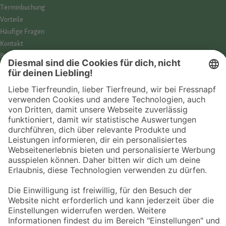
Termin­buchung
Vorteile
Häufige Fragen
Kontakt
Barrierefreiheit
Impressum
Datenschutz­hinweise
Cookies
AGB
Entdecke Fressnapf
Tierversicherung
GPS-Tracker
Fressnapf Salon
Online-Shop
© 2026 Fressnapf Tiernahrungs GmbH
Westpreußenstraße 32-38