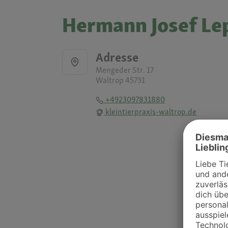
Hermann Josef Lep
Adresse
Mengeder Str. 17
Waltrop 45731
+4923097831880
kleintierpraxis-waltrop.de