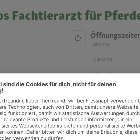
s Fachtierarzt für Pferd
Öffnungszeite
Montag
Dienstag
Mittwoch
Donnerstag
Freitag
Samstag
Sonntag