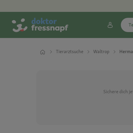
T
Tierarztsuche
Waltrop
Herman
Sichere dich j