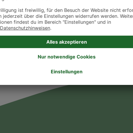
ztpraxen und Kliniken in deiner Nähe übersichtlich anzuzeigen. Über Dr. Fressnap
takt zu treten. Bitte wende dich hierfür direkt an die jeweilige Praxis oder Klin
. Fressnapf Tierarztsuche als Praxis gelistet werden oder Ihre Daten ändern 