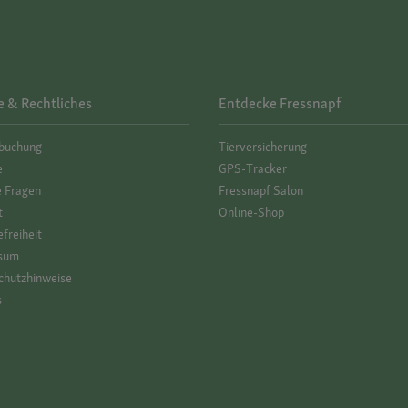
e & Rechtliches
Entdecke Fressnapf
­buchung
Tierversicherung
e
GPS-Tracker
e Fragen
Fressnapf Salon
t
Online-Shop
efreiheit
sum
hutz­hinweise
s