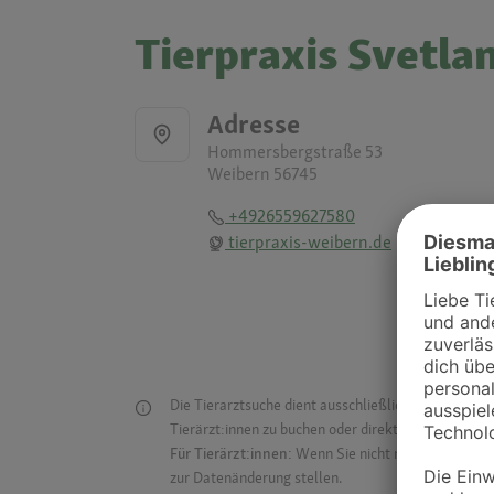
Tierpraxis Svetl
Adresse
Hommersbergstraße 53
Weibern 56745
+4926559627580
tierpraxis-weibern.de
Die Tierarztsuche dient ausschließlich dazu, Tierar
Tierärzt:innen zu buchen oder direkt mit ihnen in Kon
Für Tierärzt:innen:
Wenn Sie nicht mehr auf der Dr
zur Datenänderung stellen.