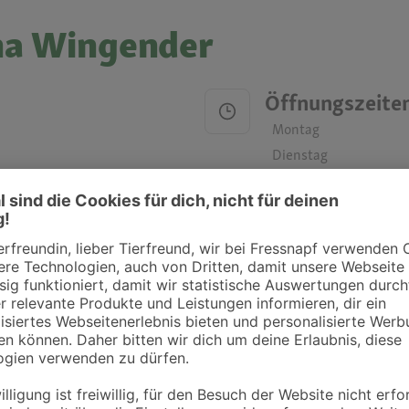
ana Wingender
Öffnungszeite
Montag
Dienstag
Mittwoch
Donnerstag
Freitag
Samstag
Sonntag
ztpraxen und Kliniken in deiner Nähe übersichtlich anzuzeigen. Über Dr. Fressnap
takt zu treten. Bitte wende dich hierfür direkt an die jeweilige Praxis oder Klin
. Fressnapf Tierarztsuche als Praxis gelistet werden oder Ihre Daten ändern 