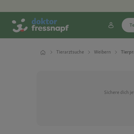
T
Tierarztsuche
Weibern
Tierpr
Sichere dich j