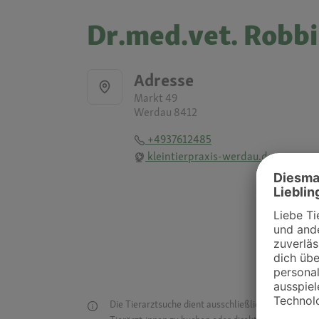
Dr.med.vet. Robbi
Adresse
Markt 49
Werdau 8412
+4937612485
kleintierpraxis-werdau.de
Die Tierarztsuche dient ausschließlich dazu, Tierar