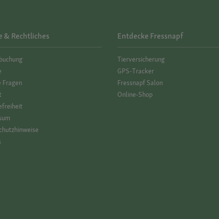
e & Rechtliches
Entdecke Fressnapf
­buchung
Tierversicherung
e
GPS-Tracker
e Fragen
Fressnapf Salon
t
Online-Shop
efreiheit
sum
hutz­hinweise
s