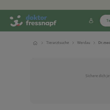
T
Tierarztsuche
Werdau
Dr.med
Sichere dich j