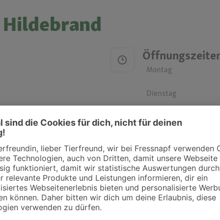
 Hildebrand
Öffnungszeite
Montag
Dienstag
Mittwoch
Donnerstag
Freitag
Samstag
Sonntag
ztpraxen und Kliniken in deiner Nähe übersichtlich anzuzeigen. Über Dr. Fressnap