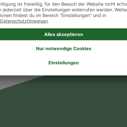
takt zu treten. Bitte wende dich hierfür direkt an die jeweilige Praxis oder Klin
. Fressnapf Tierarztsuche als Praxis gelistet werden oder Ihre Daten ändern 