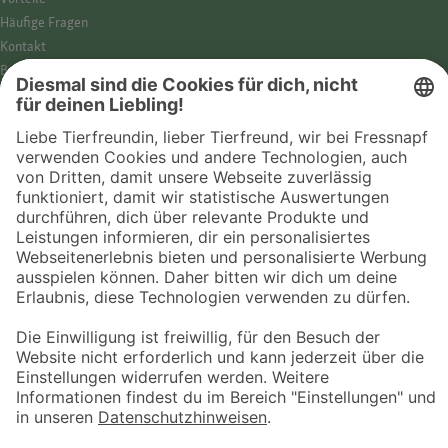
Häufige Fragen
Kontakt
Barrierefreiheit
Impressum
Datenschutz­hinweise
Cookies
AGB
Entdecke Fressnapf
Tierversicherung
GPS-Tracker
Fressnapf Salon
Online-Shop
© 2026 Fressnapf Tiernahrungs GmbH
Westpreußenstraße 32-38
47809 Krefeld