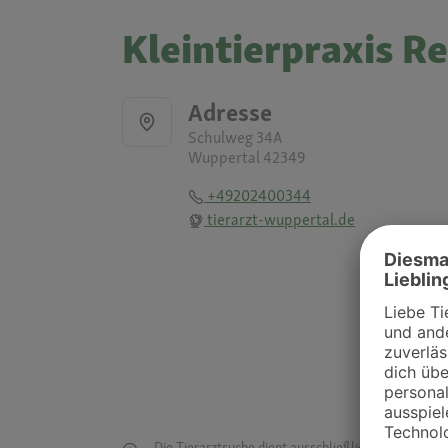
Kleintierpraxis Re
Adresse
Schulweg 34A
Wuppertal 42349
+49202400344
tierarzt-wuppertal.de
Die Tierarztsuche dient ausschließlich dazu, Tierar