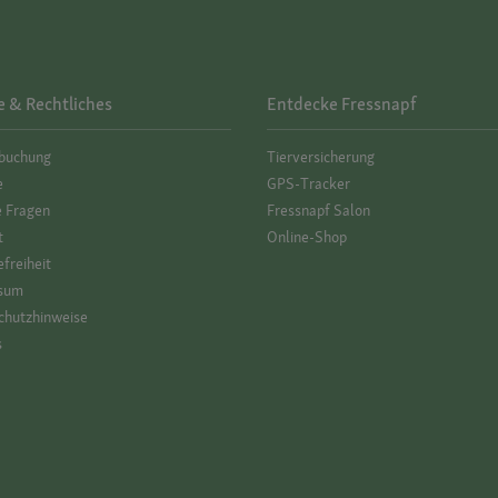
e & Rechtliches
Entdecke Fressnapf
­buchung
Tierversicherung
e
GPS-Tracker
e Fragen
Fressnapf Salon
t
Online-Shop
efreiheit
sum
hutz­hinweise
s