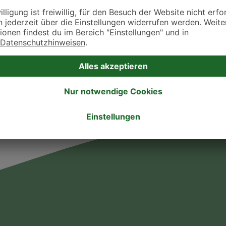
takt zu treten. Bitte wende dich hierfür direkt an die jeweilige Praxis oder Klin
. Fressnapf Tierarztsuche als Praxis gelistet werden oder Ihre Daten ändern 