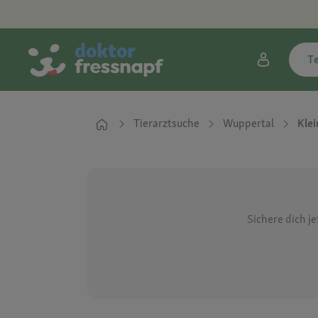
T
Tierarztsuche
Wuppertal
Klei
Sichere dich j