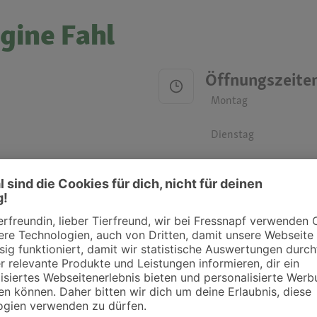
gine Fahl
Öffnungszeite
Montag
Dienstag
Mittwoch
Donnerstag
Freitag
Samstag
Sonntag
ztpraxen und Kliniken in deiner Nähe übersichtlich anzuzeigen. Über Dr. Fressnap