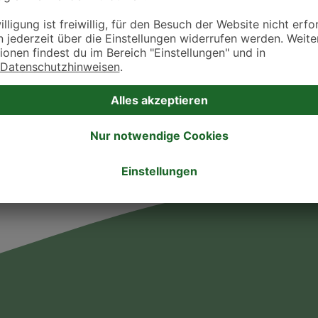
ztpraxen und Kliniken in deiner Nähe übersichtlich anzuzeigen. Über Dr. Fressnap
takt zu treten. Bitte wende dich hierfür direkt an die jeweilige Praxis oder Klin
. Fressnapf Tierarztsuche als Praxis gelistet werden oder Ihre Daten ändern 