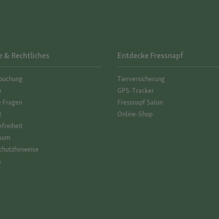
e & Rechtliches
Entdecke Fressnapf
­buchung
Tierversicherung
e
GPS-Tracker
e Fragen
Fressnapf Salon
t
Online-Shop
efreiheit
sum
hutz­hinweise
s