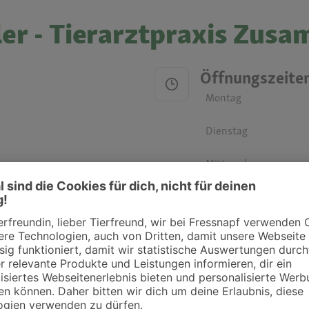
ler - Tierarztpraxis Zusa
Öffnungszeite
Montag
Dienstag
Mittwoch
Donnerstag
Freitag
Samstag
Sonntag