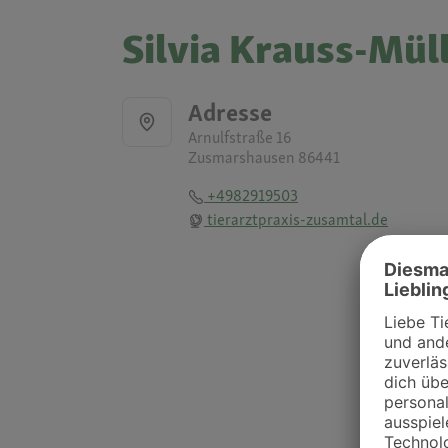
Silvia Krauss-Mül
Adresse
Arnulfstraße 16
Zusmarshausen 86441
+4982919503
tierarztpraxis-zusamtal.de