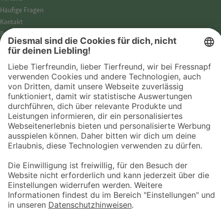
Häufige Fragen
Kontakt
Barrierefreiheit
Impressum
Datenschutz­hinweise
Cookies
AGB
Entdecke Fressnapf
Tierversicherung
GPS-Tracker
Fressnapf Salon
Online-Shop
© 2026 Fressnapf Tiernahrungs GmbH
Westpreußenstraße 32-38
47809 Krefeld